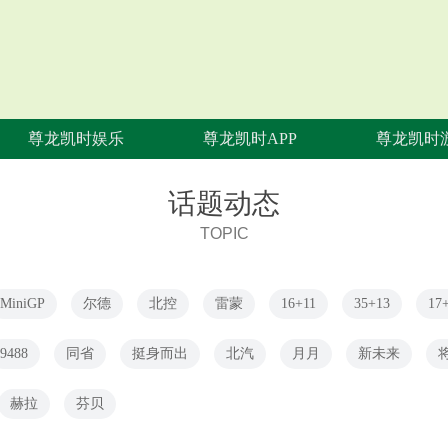
尊龙凯时娱乐
尊龙凯时APP
尊龙凯时
话题动态
TOPIC
MiniGP
尔德
北控
雷蒙
16+11
35+13
17
9488
同省
挺身而出
北汽
月月
新未来
赫拉
芬贝