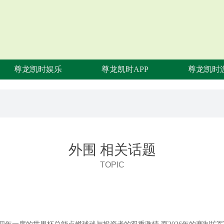
尊龙凯时娱乐
尊龙凯时APP
尊龙凯时
外围 相关话题
TOPIC