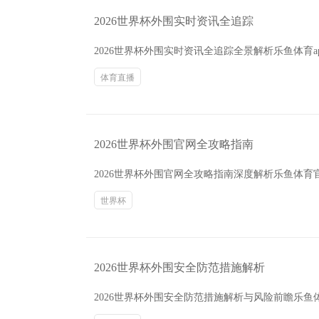
2026世界杯外围实时资讯全追踪
2026世界杯外围实时资讯全追踪全景解析乐鱼体育
体育直播
2026世界杯外围官网全攻略指南
2026世界杯外围官网全攻略指南深度解析乐鱼体
世界杯
2026世界杯外围安全防范措施解析
2026世界杯外围安全防范措施解析与风险前瞻乐鱼体