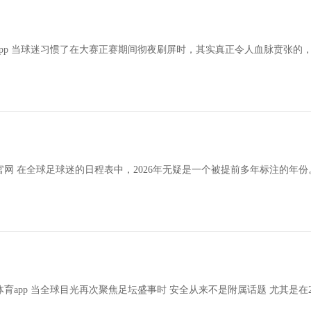
app 当球迷习惯了在大赛正赛期间彻夜刷屏时，其实真正令人血脉贲张的，
育官网 在全球足球迷的日程表中，2026年无疑是一个被提前多年标注的
育app 当全球目光再次聚焦足坛盛事时 安全从来不是附属话题 尤其是在