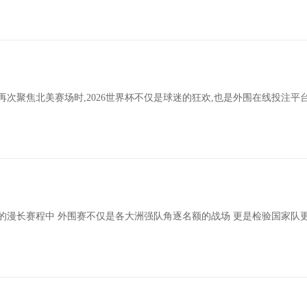
光再次聚焦北美赛场时,2026世界杯不仅是球迷的狂欢,也是外围在线投注
世界杯的漫长赛程中 外围赛不仅是各大洲强队角逐名额的战场 更是检验国家队