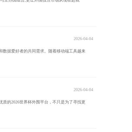
军与主办国组合,更让外围投注市场从现在起就
2026-04-04
球迷和数据爱好者的共同需求。随着移动端工具越来
2026-04-04
优质的2026世界杯外围平台，不只是为了寻找更