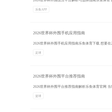
2026世界杯外围投注平台解析与选择指南乐鱼体育
乐鱼APP
2026世界杯外围手机应用指南
2026世界杯外围手机应用指南乐鱼体育下载 想
足球
2026世界杯外围平台推荐指南
2026世界杯外围平台推荐指南解析乐鱼体育官网
篮球