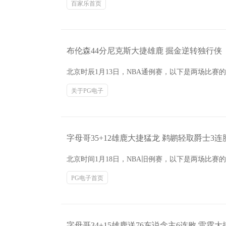
百家乐首页
布伦森44分尼克斯大捷雄鹿 掘金逆转独行侠
北京时辰1月13日，NBA通例赛，以下是两场比赛的综述
关于PG电子
字母哥35+12雄鹿大捷猛龙 鹈鹕轻取爵士3连
北京时间1月18日，NBA旧例赛，以下是两场比赛的综述
PG电子首页
字母哥34+15雄鹿送76东说念主6连败 雷霆