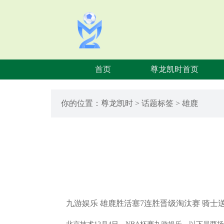
首页
尊龙凯时首页
你的位置：
尊龙凯时
>
话题标签
> 雄鹿
九游娱乐 雄鹿胜活塞7连胜晋级淘汰赛 骑士送