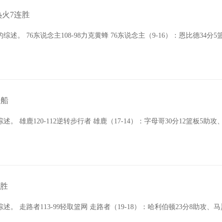
热火7连胜
述。 76东说念主108-98力克黄蜂 76东说念主（9-16）：恩比德34分5
快船
 雄鹿120-112逆转步行者 雄鹿（17-14）：字母哥30分12篮板5助攻
连胜
 走路者113-99轻取篮网 走路者（19-18）：哈利伯顿23分8助攻、马