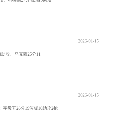
助攻、利拉德27分4篮板5助攻
2026-01-15
4助攻、马克西25分11
2026-01-15
字母哥26分19篮板10助攻2抢