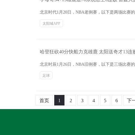
北京时代1月20日，NBA老例赛，以下是两场比赛的综述
太阳城APP
哈登狂砍40分快船力克雄鹿 太阳送奇才13连
北京时辰1月26日，NBA旧例赛，以下是三场比赛的综述
足球
首页
1
2
3
4
5
6
下