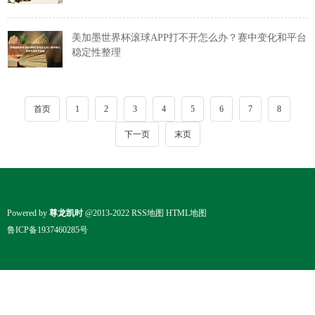
美加墨世界杯滚球APP打不开怎么办？赛中变化和平台
稳定性整理
首页
1
2
3
4
5
6
7
8
下一页
末页
Powered by
尊龙凯时
@2013-2022
RSS地图
HTML地图
鲁ICP备1937460285号