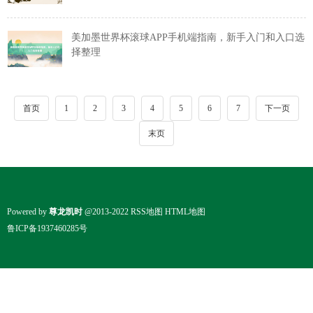
美加墨世界杯滚球APP手机端指南，新手入门和入口选
择整理
首页
1
2
3
4
5
6
7
下一页
末页
Powered by
尊龙凯时
@2013-2022
RSS地图
HTML地图
鲁ICP备1937460285号