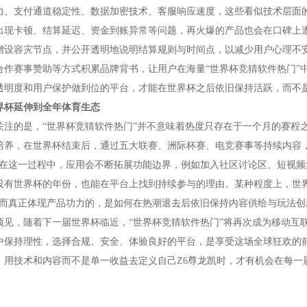
力、支付通道稳定性、数据加密技术、客服响应速度，这些看似技术层面
出现卡顿、结算延迟、资金到账异常等问题，再火爆的产品也会在口碑上
增设容灾节点，并公开透明地说明结算规则与时间点，以减少用户心理不
合作赛事赞助等方式积累品牌背书，让用户在海量“世界杯竞猜软件热门”
透明度和用户保护做到位的平台，才能在世界杯之后依旧保持活跃，而不
界杯延伸到全年体育生态
关注的是，“世界杯竞猜软件热门”并不意味着热度只存在于一个月的赛程
培养，在世界杯结束后，通过五大联赛、洲际杯赛、电竞赛事等持续内容，
。在这一过程中，应用会不断拓展功能边界，例如加入社区讨论区、短视
没有世界杯的年份，也能在平台上找到持续参与的理由。某种程度上，世
，而真正体现产品功力的，是如何在热潮退去后依旧保持内容供给与玩法创
预见，随着下一届世界杯临近，“世界杯竞猜软件热门”将再次成为移动互
中保持理性，选择合规、安全、体验良好的平台，是享受这场全球狂欢的
，用技术和内容而不是单一收益去定义自己Z6尊龙凯时，才有机会在每一