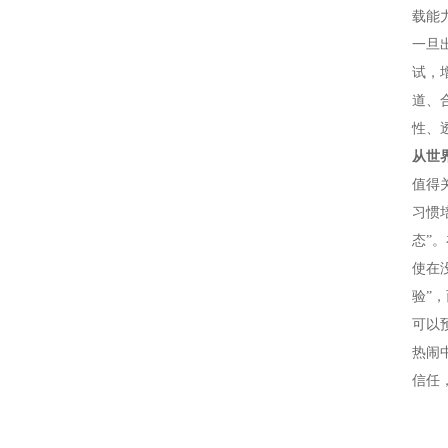
载能
一旦
试，
道、
性、
从世
值得
习惯
态”
使在
验”
可以
热闹
信任