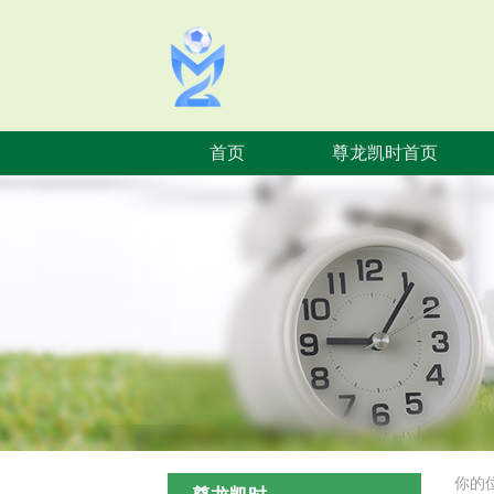
首页
尊龙凯时首页
你的