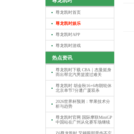
尊龙凯时
尊龙凯时首页
尊龙凯时娱乐
尊龙凯时APP
尊龙凯时游戏
热点资讯
尊龙凯时下载 CBA｜杰曼挺身
而出帮北汽男篮渡过难关
尊龙凯时 胡金秋16+6布朗轮休
北京单节7分遭广厦双杀
2026世界杯预测：苹果技术分
析与趋势
尊龙凯时官网 国际摩联MiniGP
中国站在广州从化赛车场继续
Z6尊龙凯时 艾顿眼部受伤不忘