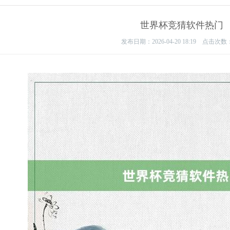
世界杯竞猜软件热门
发布日期：2026-04-20 18:19 点击次数