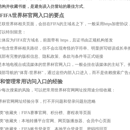
结构并收藏书签，是避免误入仿冒站的最佳方式
。
FIFA世界杯官网入口的要点
足联世界杯相关页面，会挂在FIFA的主域名之下，一般采用https加密
可以特别留意：
体应为FIFA官方域名，前面带有 https，且证书由正规机构签发
中包含世界杯相关路径，但不会出现奇怪的字符串、明显拼写错误或长串
底部有完整的版权信息、隐私政策、条款与条件等正式链接
是本地电视台或流媒体的世界杯官网入口，一般会挂在该媒体的主站下。例
顶部导航的“体育-世界杯”，通过这些内部入口进入，而不是依赖搜索广告
和管理常用访问入口的经验
少每次搜索的风险，可以把常用世界杯官网网址按用途分组收藏：
息类”收藏夹：FIFA赛事官网、积分榜、赛程表等页面
看类”收藏夹：本地转播平台官网、网页版播放器、会员中心页面
号类”收藏夹：FIFA账号登录页、本地平台登录页、密码找回页