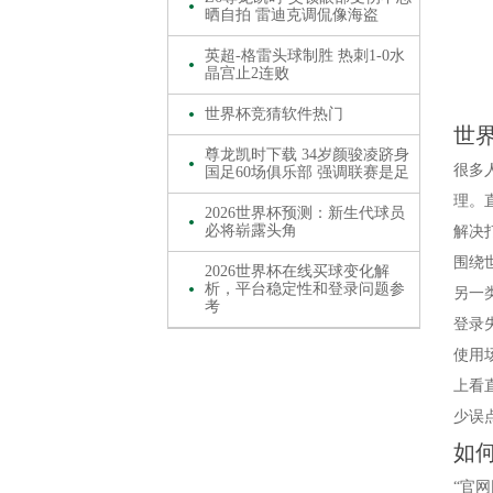
晒自拍 雷迪克调侃像海盗
英超-格雷头球制胜 热刺1-0水
晶宫止2连败
世界杯竞猜软件热门
世
尊龙凯时下载 34岁颜骏凌跻身
很多
国足60场俱乐部 强调联赛是足
理。
2026世界杯预测：新生代球员
必将崭露头角
解决
围绕
2026世界杯在线买球变化解
析，平台稳定性和登录问题参
另一
考
登录
使用
上看
少误
如
“官