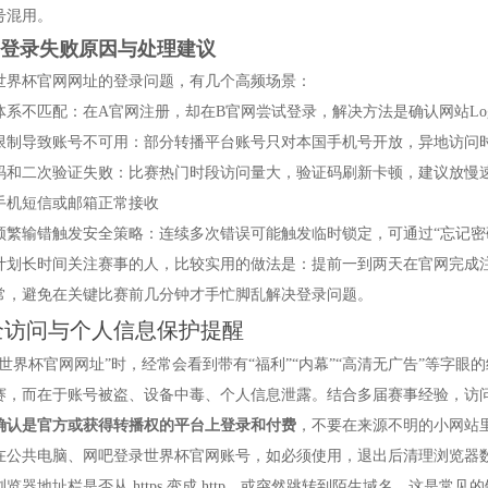
号混用。
登录失败原因与处理建议
世界杯官网网址的登录问题，有几个高频场景：
体系不匹配：在A官网注册，却在B官网尝试登录，解决方法是确认网站Lo
限制导致账号不可用：部分转播平台账号只对本国手机号开放，异地访问
码和二次验证失败：比赛热门时段访问量大，验证码刷新卡顿，建议放慢
手机短信或邮箱正常接收
频繁输错触发安全策略：连续多次错误可能触发临时锁定，可通过“忘记密
计划长时间关注赛事的人，比较实用的做法是：提前一到两天在官网完成
常，避免在关键比赛前几分钟才手忙脚乱解决登录问题。
全访问与个人信息保护提醒
“世界杯官网网址”时，经常会看到带有“福利”“内幕”“高清无广告”等字
赛，而在于账号被盗、设备中毒、个人信息泄露。结合多届赛事经验，访
确认是官方或获得转播权的平台上登录和付费
，不要在来源不明的小网站
在公共电脑、网吧登录世界杯官网账号，如必须使用，退出后清理浏览器
览器地址栏是否从 https 变成 http，或突然跳转到陌生域名，这是常见