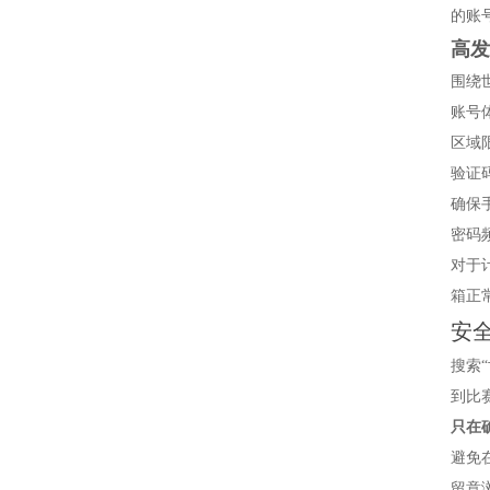
的账
高发
围绕
账号
区域
验证
确保
密码
对于
箱正
安
搜索
到比
只在
避免
留意浏