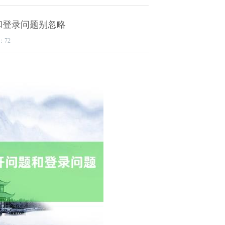
和登录问题别忽略
：72