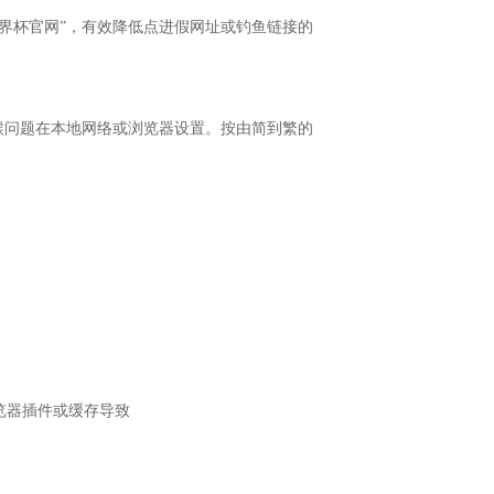
界杯官网”，有效降低点进假网址或钓鱼链接的
候问题在本地网络或浏览器设置。按由简到繁的
一浏览器插件或缓存导致