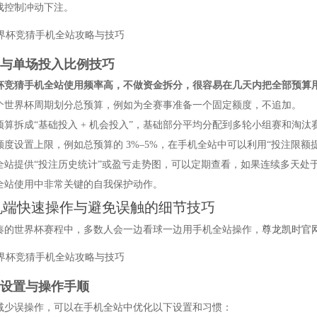
戏
控制冲动下注。
与单场投入比例技巧
杯竞猜手机全站使用频率高，不做资金拆分，很容易在几天内把全部预算
个世界杯周期划分总预算，例如为全赛事准备一个固定额度，不追加。
预算拆成“基础投入 + 机会投入”，基础部分平均分配到多轮小组赛和淘
额度设置上限，例如总预算的 3%–5%，在手机全站中可以利用“投注限额
全站提供“投注历史统计”或盈亏走势图，可以定期查看，如果连续多天处
全站使用中非常关键的自我保护动作。
机端快速操作与避免误触的细节技巧
凑的世界杯赛程中，多数人会一边看球一边用手机全站操作，
尊龙凯时官
设置与操作手顺
减少误操作，可以在手机全站中优化以下设置和习惯：