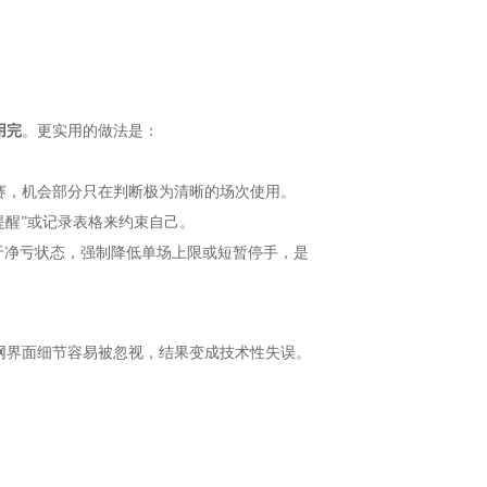
用完
。更实用的做法是：
汰赛，机会部分只在判断极为清晰的场次使用。
提醒”或记录表格来约束自己。
于净亏状态，强制降低单场上限或短暂停手，是
网
界面细节容易被忽视，结果变成技术性失误。