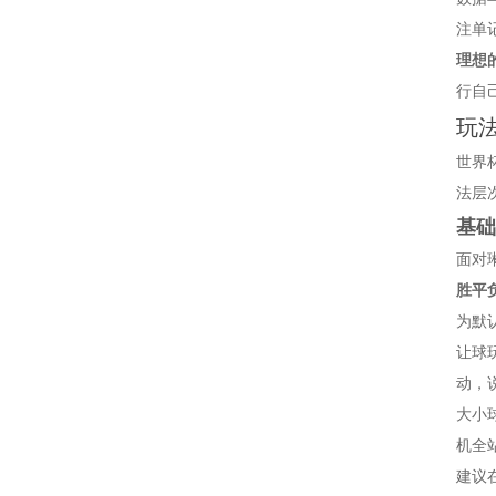
注单
理想
行自
玩
世界
法层
基础
面对
胜平
为默
让球
动，
大小
机全
建议