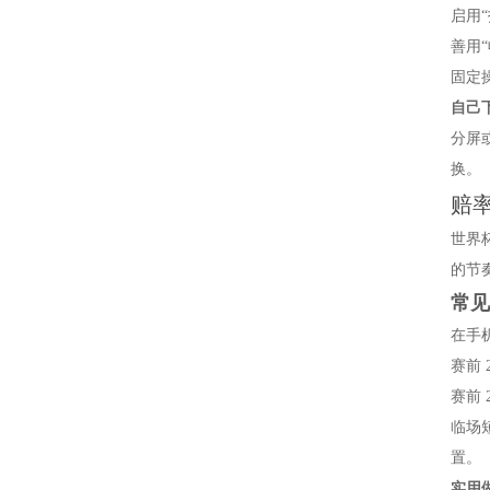
启用
善用
固定
自己
分屏
换。
赔
世界
的节
常见
在手
赛前
赛前
临场
置。
实用