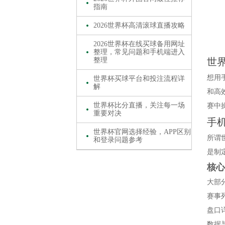
指南
2026世界杯高清滚球直播攻略
2026世界杯在线买球备用网址
整理，常见问题和手机端进入
整理
世
想用
世界杯买球平台和投注流程详
解
和高
世界杯比分直播，关注每一场
赛中
重要对决
手
世界杯官网选择经验，APP区别
所谓
和登录问题参考
是制
核心
大部
赛事
盘口
数据