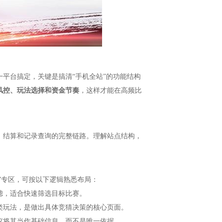
平台搞定，关键是搞清“手机全站”的功能结构
风控、玩法选择和资金节奏
，这样才能在高频比
、结算和记录查询的完整链路。理解站点结构，
”专区，可按以下逻辑熟悉布局：
滤，适合快速筛选目标比赛。
类玩法，是做出具体竞猜决策的核心页面。
议将其当作基础信息，而不是唯一依据。