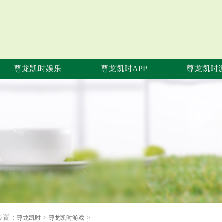
尊龙凯时娱乐
尊龙凯时APP
尊龙凯时
位置：
>
>
尊龙凯时
尊龙凯时游戏