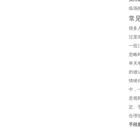
临场
常
很多
过度
一投
忽略
串关
的做
情绪
中，
忽视
定、
合理
手段