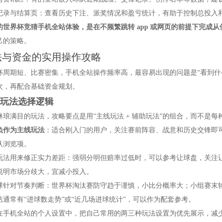
记录与结算页：查看历史下注、派奖情况和盈亏统计，有助于控制总投入
的世界杯竞猜手机全站体验，是在不频繁跳转 app 或网页的前提下完成
己的策略。
法与资金的实用操作攻略
杯周期短、比赛密集，手机全站操作频率高，最容易出现的问题是“看到什
次，再配合基础资金规划。
玩法选择逻辑
琳琅满目的玩法，攻略要点是用“主线玩法 + 辅助玩法”的组合，而不是每
负作为主线玩法
：适合刚入门的用户，关注赛前阵容、战意和历史交锋即
认浏览项。
玩法用来修正实力差距：强弱分明但赔率过低时，可以参考让球盘，关注
说明市场分歧大，宜减小投入。
球针对节奏判断：世界杯淘汰赛防守趋于谨慎，小比分概率大；小组赛末
站通常有“进球数走势”或“近几场进球统计”，可以作为配套参考。
在手机全站的个人设置中，把自己常用的两三种玩法设置为优先展示，减