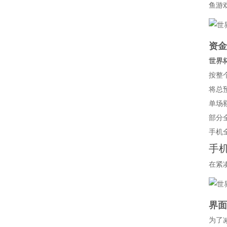
鱼游
资金
世界
按整
将总
单场
部分
手机
手
在紧
界面
为了